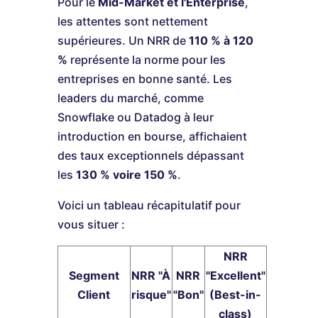
Pour le
Mid-Market et l'Enterprise
,
les attentes sont nettement
supérieures. Un NRR de
110 % à 120
%
représente la norme pour les
entreprises en bonne santé. Les
leaders du marché, comme
Snowflake ou Datadog à leur
introduction en bourse, affichaient
des taux exceptionnels dépassant
les
130 % voire 150 %
.
Voici un tableau récapitulatif pour
vous situer :
NRR
Segment
NRR "À
NRR
"Excellent"
Client
risque"
"Bon"
(Best-in-
class)