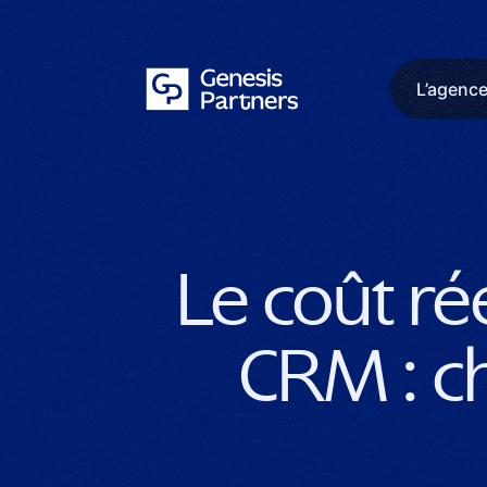
L’agenc
Retour au blog
Le coût ré
CRM : ch