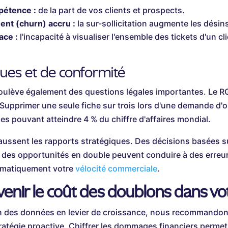
pétence :
de la part de vos clients et prospects.
nt (churn) accru :
la sur-sollicitation augmente les désinscr
ace :
l'incapacité à visualiser l'ensemble des tickets d'un c
ques et de conformité
oulève également des questions légales importantes. Le R
. Supprimer une seule fiche sur trois lors d'une demande d'
es pouvant atteindre 4 % du chiffre d'affaires mondial.
 faussent les rapports stratégiques. Des décisions basées s
ar des opportunités en double peuvent conduire à des erreu
ématiquement votre
vélocité commerciale
.
venir le coût des doublons dans v
on des données en levier de croissance, nous recommandon
atégie proactive. Chiffrer les dommages financiers permet d