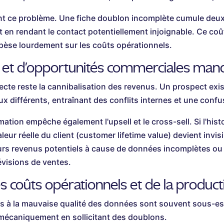
nt ce problème. Une fiche doublon incomplète cumule deux
ut en rendant le contact potentiellement injoignable. Ce c
se lourdement sur les coûts opérationnels.
 et d'opportunités commerciales ma
ecte reste la cannibalisation des revenus. Un prospect exis
 différents, entraînant des conflits internes et une confus
mation empêche également l'upsell et le cross-sell. Si l'hist
aleur réelle du client (customer lifetime value) devient invis
urs revenus potentiels à cause de données incomplètes ou 
évisions de ventes.
coûts opérationnels et de la producti
és à la mauvaise qualité des données sont souvent sous-es
 mécaniquement en sollicitant des doublons.