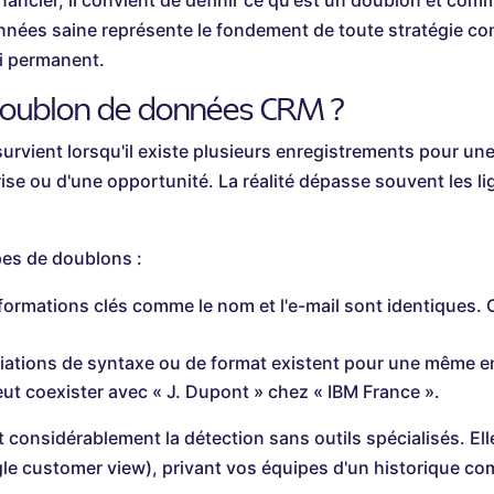
nancier, il convient de définir ce qu'est un doublon et comme
nées saine représente le fondement de toute stratégie co
fi permanent.
 doublon de données CRM ?
vient lorsqu'il existe plusieurs enregistrements pour une 
ise ou d'une opportunité. La réalité dépasse souvent les l
es de doublons :
formations clés comme le nom et l'e-mail sont identiques. 
iations de syntaxe ou de format existent pour une même en
ut coexister avec « J. Dupont » chez « IBM France ».
 considérablement la détection sans outils spécialisés. E
ngle customer view), privant vos équipes d'un historique com