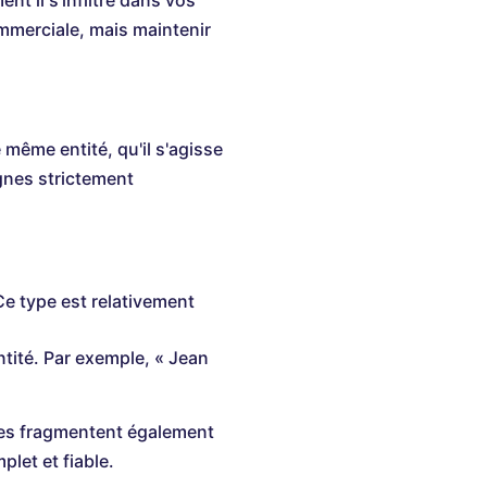
nt il s'infiltre dans vos
mmerciale, mais maintenir
même entité, qu'il s'agisse
ignes strictement
Ce type est relativement
tité. Par exemple, « Jean
lles fragmentent également
plet et fiable.