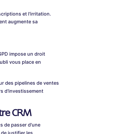
iptions et l'irritation.
lient augmente sa
GPD impose un droit
oubli vous place en
ur des pipelines de ventes
rs d'investissement
otre CRM
s de passer d'une
e justifier les