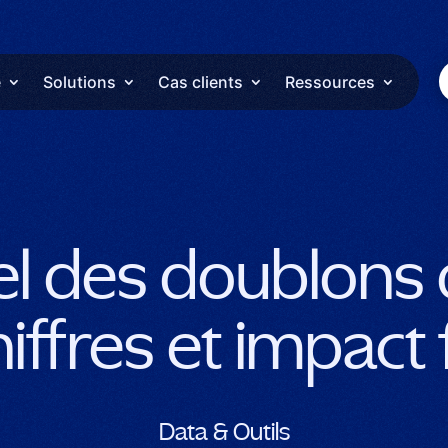
e
Solutions
Cas clients
Ressources
el des doublons
iffres et impact 
Data & Outils