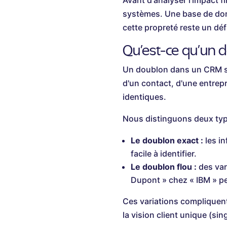
Avant d'analyser l'impact fi
systèmes. Une base de don
cette propreté reste un dé
Qu'est-ce qu'un
Un doublon dans un CRM sur
d'un contact, d'une entrepr
identiques.
Nous distinguons deux typ
Le doublon exact :
les in
facile à identifier.
Le doublon flou :
des var
Dupont » chez « IBM » pe
Ces variations compliquent
la vision client unique (si